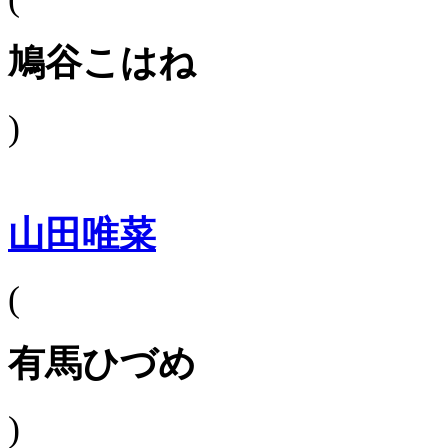
鳩谷こはね
)
山田唯菜
(
有馬ひづめ
)