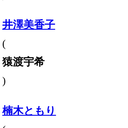
井澤美香子
(
猿渡宇希
)
楠木ともり