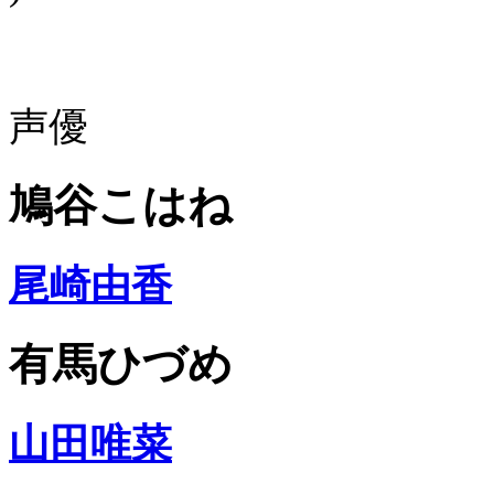
声優
鳩谷こはね
尾崎由香
有馬ひづめ
山田唯菜