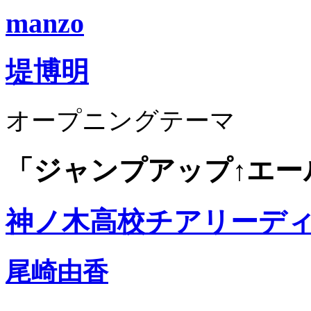
manzo
堤博明
オープニングテーマ
「ジャンプアップ↑エー
神ノ木高校チアリーデ
尾崎由香