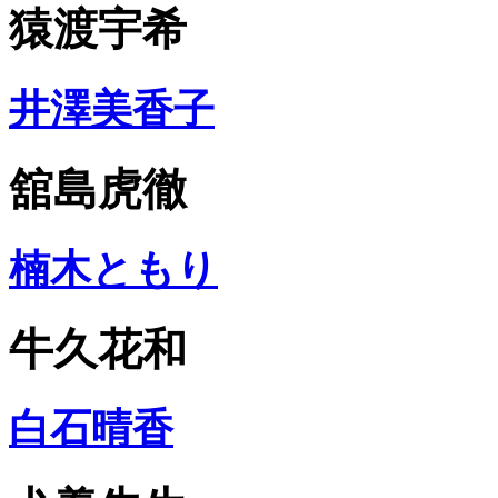
猿渡宇希
井澤美香子
舘島虎徹
楠木ともり
牛久花和
白石晴香