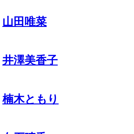
山田唯菜
井澤美香子
楠木ともり