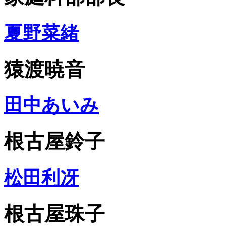
夏野菜緒
猿渡暁音
田中あいみ
根古屋鈴子
松田利冴
根古屋珠子