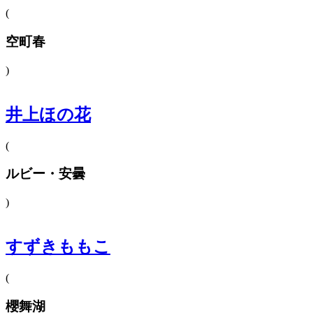
(
空町春
)
井上ほの花
(
ルビー・安曇
)
すずきももこ
(
櫻舞湖