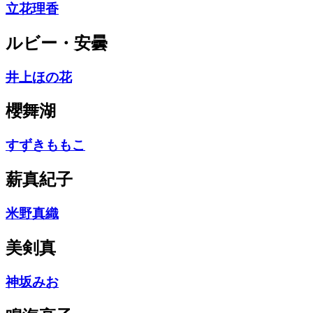
立花理香
ルビー・安曇
井上ほの花
櫻舞湖
すずきももこ
薪真紀子
米野真織
美剣真
神坂みお