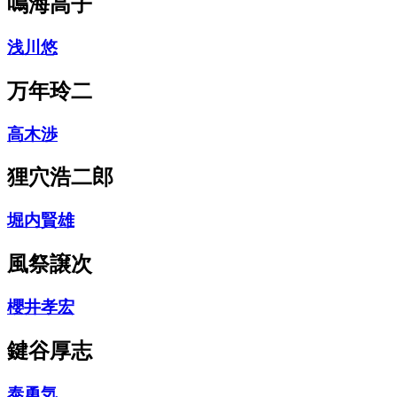
鳴海高子
浅川悠
万年玲二
高木渉
狸穴浩二郎
堀内賢雄
風祭譲次
櫻井孝宏
鍵谷厚志
泰勇気