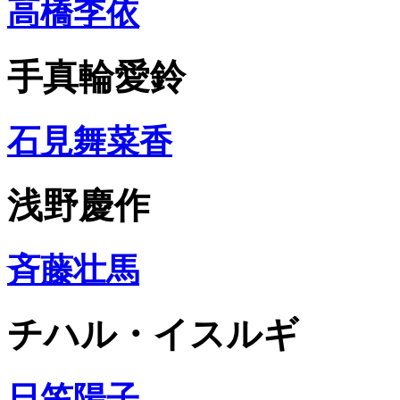
高橋李依
手真輪愛鈴
石見舞菜香
浅野慶作
斉藤壮馬
チハル・イスルギ
日笠陽子