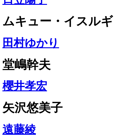
ムキュー・イスルギ
田村ゆかり
堂嶋幹夫
櫻井孝宏
矢沢悠美子
遠藤綾