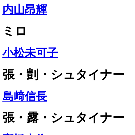
内山昂輝
ミロ
小松未可子
張・剴・シュタイナー
島﨑信長
張・露・シュタイナー