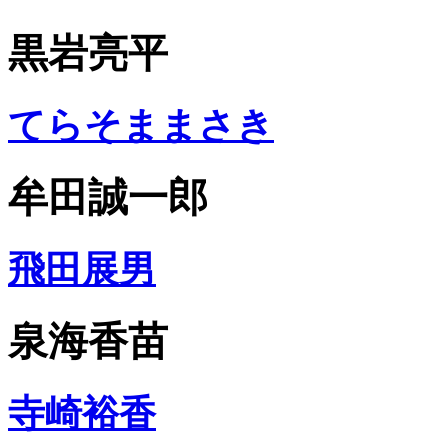
黒岩亮平
てらそままさき
牟田誠一郎
飛田展男
泉海香苗
寺崎裕香