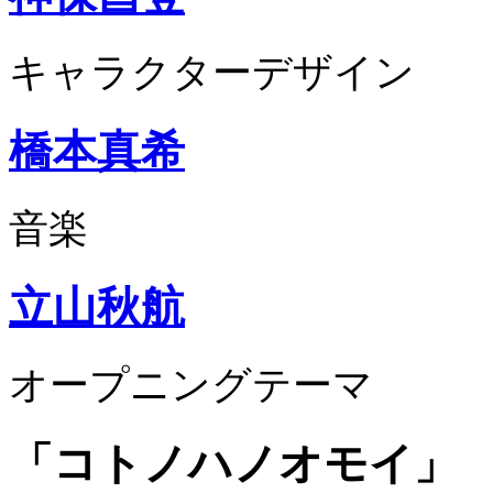
キャラクターデザイン
橋本真希
音楽
立山秋航
オープニングテーマ
「コトノハノオモイ」