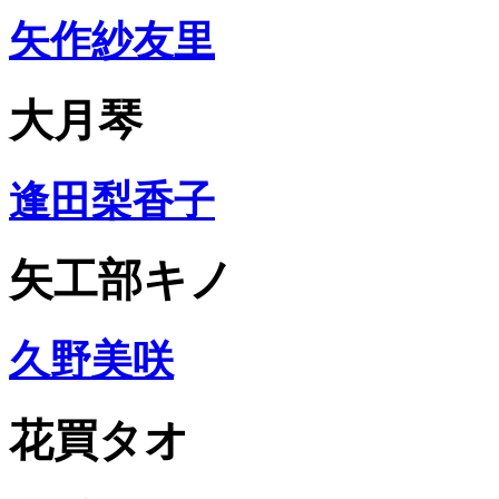
矢作紗友里
大月琴
逢田梨香子
矢工部キノ
久野美咲
花買タオ