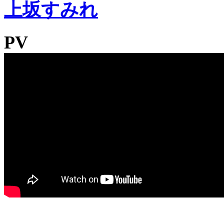
上坂すみれ
PV