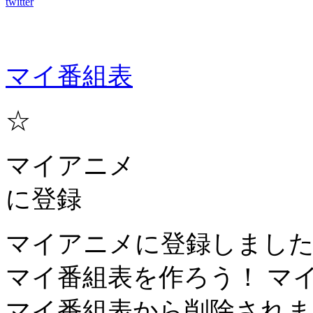
twitter
マイ番組表
☆
マイアニメ
に登録
マイアニメに登録しまし
マイ番組表を作ろう！
マ
マイ番組表から削除されま