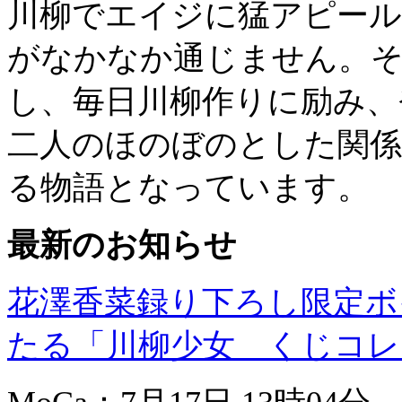
川柳でエイジに猛アピー
がなかなか通じません。そ
し、毎日川柳作りに励み、
二人のほのぼのとした関係
る物語となっています。
最新のお知らせ
花澤香菜録り下ろし限定ボ
たる「川柳少女 くじコレ