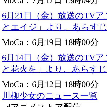
MoCa：7月17日 13時04分
6月21日（金）放送のTV
とエイジ」より、あらすじ
MoCa：6月19日 18時00分
6月14日（金）放送のTV
と花火を」より、あらすじ
MoCa：6月12日 18時00分
川柳少女のニュース一覧