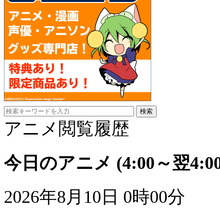
アニメ閲覧履歴
今日のアニメ
(4:00～翌4:00
2026年8月10日 0時00分