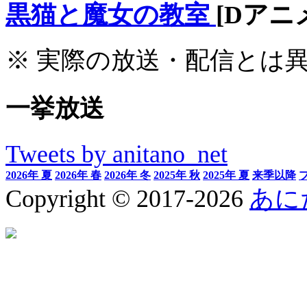
黒猫と魔女の教室
[Dアニ
※ 実際の放送・配信とは
一挙放送
Tweets by anitano_net
2026年 夏
2026年 春
2026年 冬
2025年 秋
2025年 夏
来季以降
Copyright © 2017-2026
あに