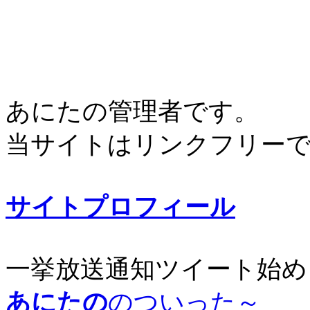
あにたの管理者です。
当サイトはリンクフリー
サイトプロフィール
一挙放送通知ツイート始め
あにたの
のついった～