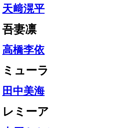
天﨑滉平
吾妻凛
高橋李依
ミューラ
田中美海
レミーア