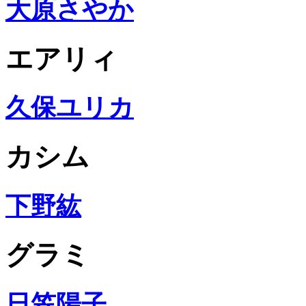
大原さやか
エアリィ
久保ユリカ
カシム
下野紘
グラミ
日笠陽子