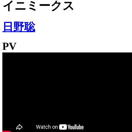
イニミークス
日野聡
PV