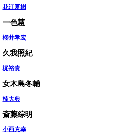
花江夏樹
一色慧
櫻井孝宏
久我照紀
梶裕貴
女木島冬輔
楠大典
斎藤綜明
小西克幸