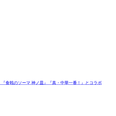
プン。『食戟のソーマ 神ノ皿』『真・中華一番！』とコラボ