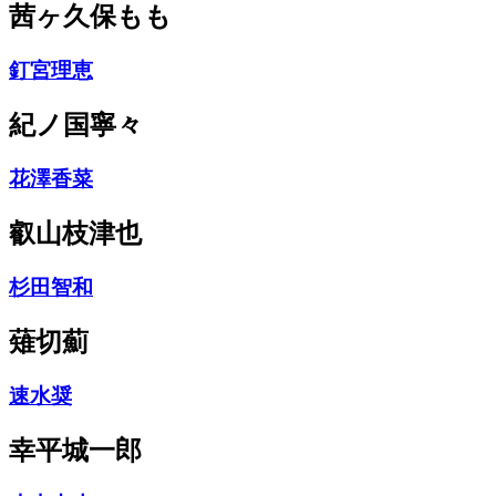
茜ヶ久保もも
釘宮理恵
紀ノ国寧々
花澤香菜
叡山枝津也
杉田智和
薙切薊
速水奨
幸平城一郎