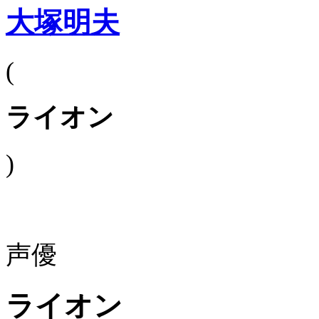
大塚明夫
(
ライオン
)
声優
ライオン