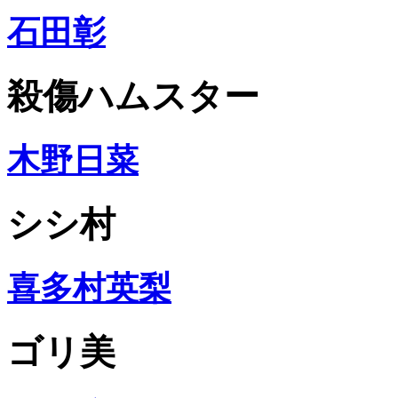
石田彰
殺傷ハムスター
木野日菜
シシ村
喜多村英梨
ゴリ美