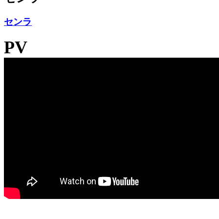
センラ
PV