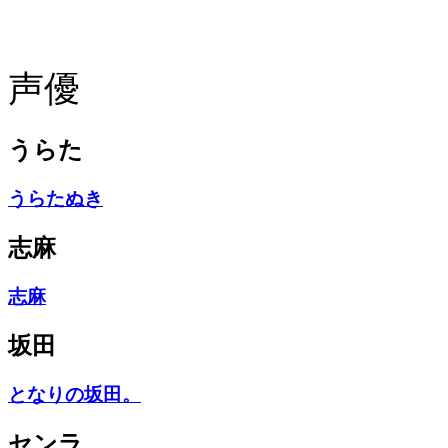
声優
うらた
うらたぬき
志麻
志麻
坂田
となりの坂田。
センラ