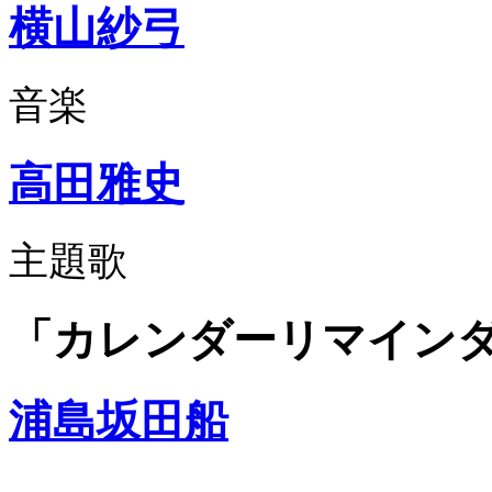
横山紗弓
音楽
高田雅史
主題歌
「カレンダーリマイン
浦島坂田船