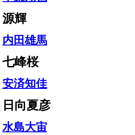
源輝
内田雄馬
七峰桜
安済知佳
日向夏彦
水島大宙