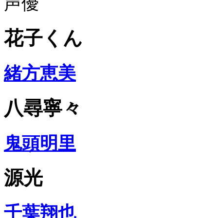
声優
花子くん
緒方恵美
八尋寧々
鬼頭明里
源光
千葉翔也