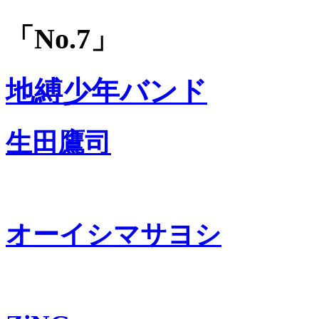
「No.7」
地縛少年バンド
生田鷹司
オーイシマサヨシ