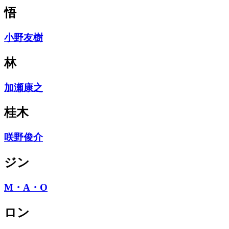
悟
小野友樹
林
加瀬康之
桂木
咲野俊介
ジン
M・A・O
ロン