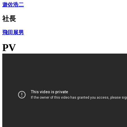
遊佐浩二
社長
飛田展男
PV