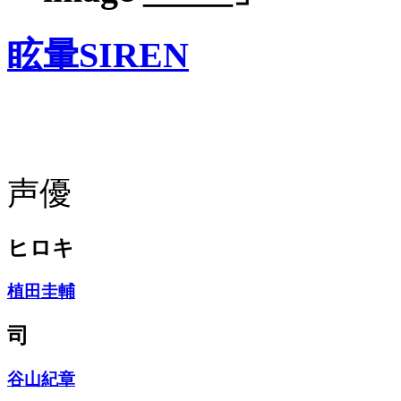
眩暈SIREN
声優
ヒロキ
植田圭輔
司
谷山紀章