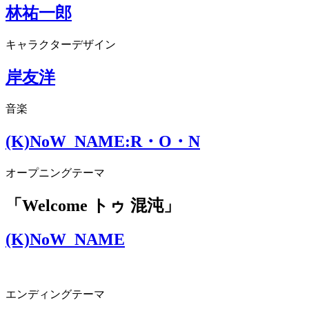
林祐一郎
キャラクターデザイン
岸友洋
音楽
(K)NoW_NAME:R・O・N
オープニングテーマ
「Welcome トゥ 混沌」
(K)NoW_NAME
エンディングテーマ