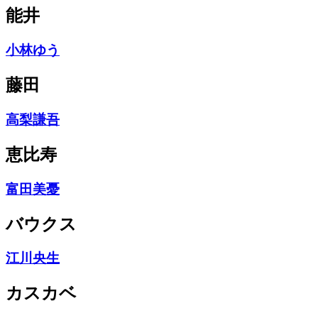
能井
小林ゆう
藤田
高梨謙吾
恵比寿
富田美憂
バウクス
江川央生
カスカベ