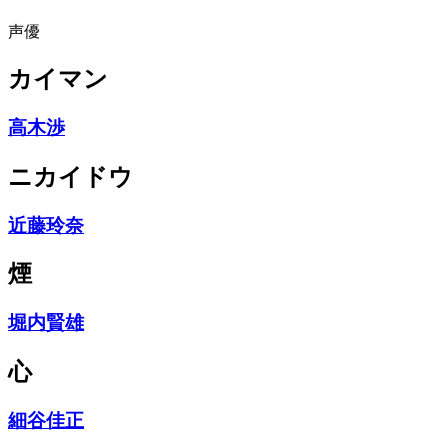
声優
カイマン
高木渉
ニカイドウ
近藤玲奈
煙
堀内賢雄
心
細谷佳正