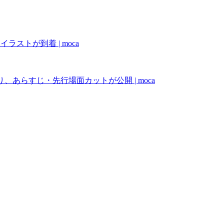
ラストが到着 | moca
り、あらすじ・先行場面カットが公開 | moca