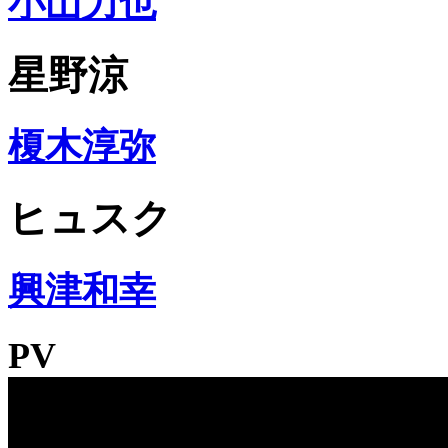
小山力也
星野涼
榎木淳弥
ヒュスク
興津和幸
PV