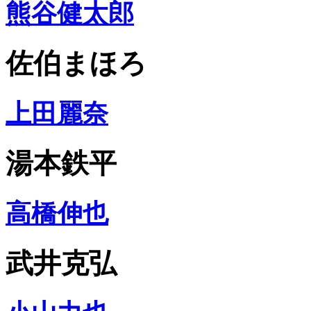
熊谷健太郎
佐伯まほろ
上田麗奈
湯本鉄平
高橋伸也
武井克弘