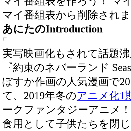
マイ番組表を作ろう！
マ
マイ番組表から削除されま
あにたのIntroduction
実写映画化もされて話題沸
『約束のネバーランド Sea
ぽすか作画の人気漫画で20
て、2019年冬の
アニメ化1
ークファンタジーアニメ
食用として子供たちを閉じ