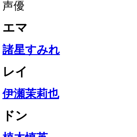
声優
エマ
諸星すみれ
レイ
伊瀬茉莉也
ドン