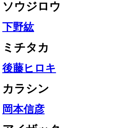
ソウジロウ
下野紘
ミチタカ
後藤ヒロキ
カラシン
岡本信彦