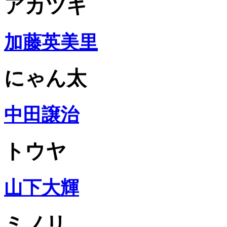
アカツキ
加藤英美里
にゃん太
中田譲治
トウヤ
山下大輝
ミノリ