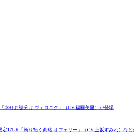
「幸せお裾分け ヴェロニク」（CV.福圓美里）が登場
定17UR「斬り拓く商略 オフェリー」（CV.上坂すみれ）など