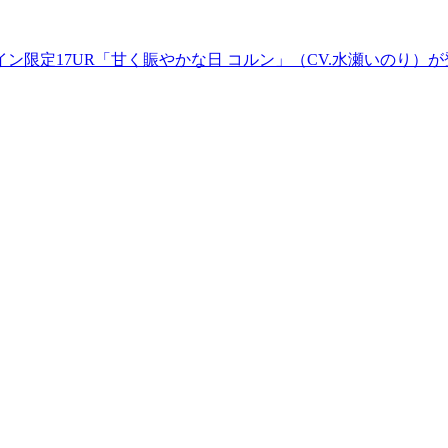
ン限定17UR「甘く賑やかな日 コルン」（CV.水瀬いのり）が