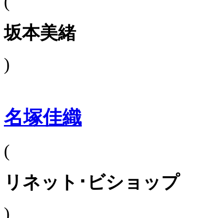
(
坂本美緒
)
名塚佳織
(
リネット･ビショップ
)