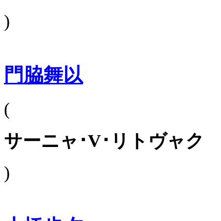
)
門脇舞以
(
サーニャ･V･リトヴャク
)