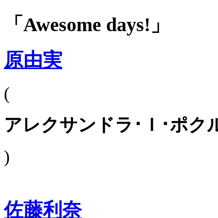
「Awesome days!」
原由実
(
アレクサンドラ･Ｉ･ポク
)
佐藤利奈