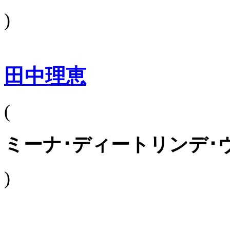
)
田中理恵
(
ミーナ･ディートリンデ･
)