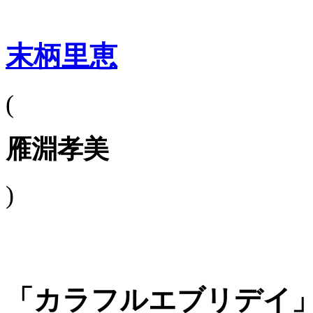
末柄里恵
(
雁淵孝美
)
「カラフルエブリデイ