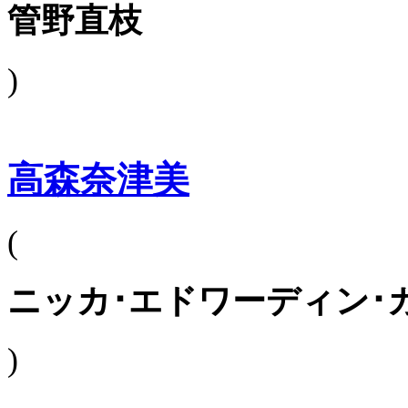
管野直枝
)
高森奈津美
(
ニッカ･エドワーディン･
)