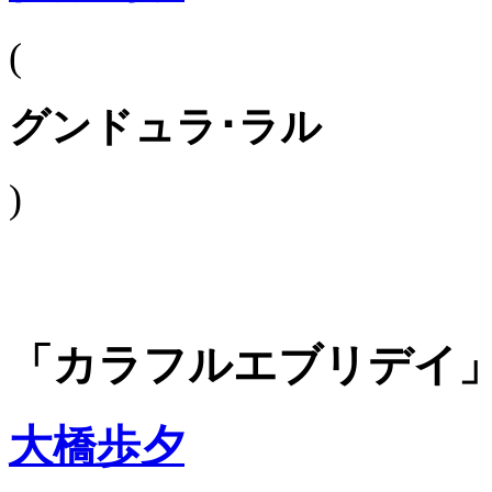
(
グンドュラ･ラル
)
「カラフルエブリデイ
大橋歩夕