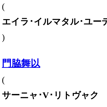
(
エイラ･イルマタル･ユー
)
門脇舞以
(
サーニャ･V･リトヴャク