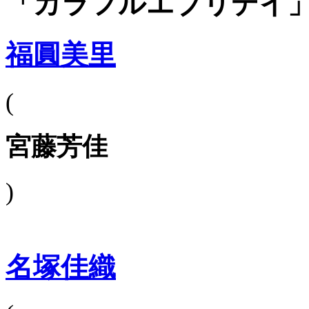
「カラフルエブリデイ
福圓美里
(
宮藤芳佳
)
名塚佳織