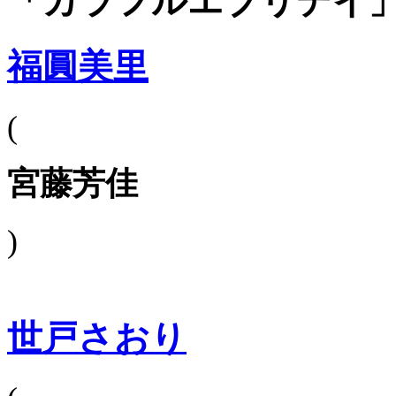
「カラフルエブリデイ
福圓美里
(
宮藤芳佳
)
世戸さおり