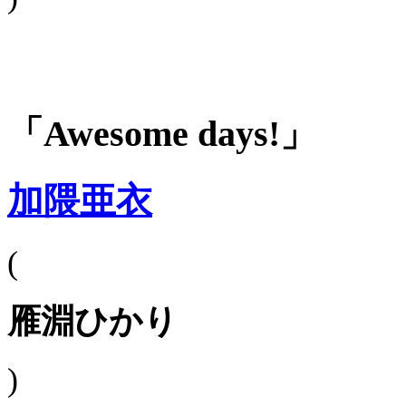
「Awesome days!」
加隈亜衣
(
雁淵ひかり
)