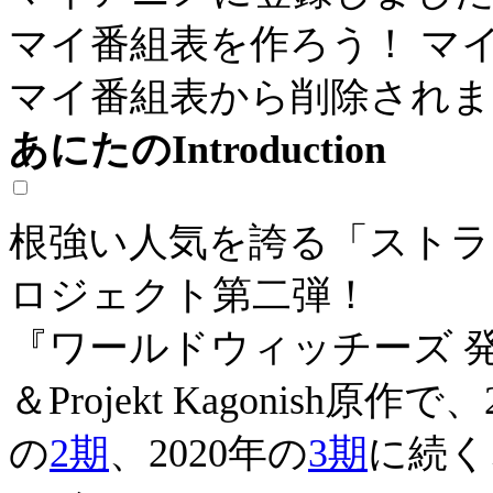
マイ番組表を作ろう！
マ
マイ番組表から削除されま
あにたのIntroduction
根強い人気を誇る「ストラ
ロジェクト第二弾！
『ワールドウィッチーズ 
＆Projekt Kagonish原作で
の
2期
、2020年の
3期
に続く