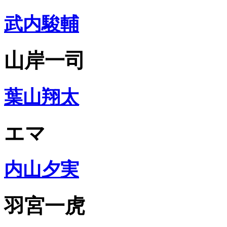
武内駿輔
山岸一司
葉山翔太
エマ
内山夕実
羽宮一虎