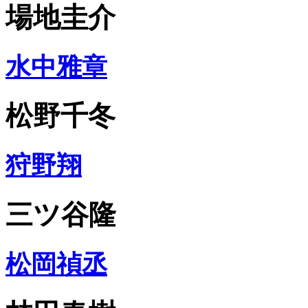
場地圭介
水中雅章
松野千冬
狩野翔
三ツ谷隆
松岡禎丞