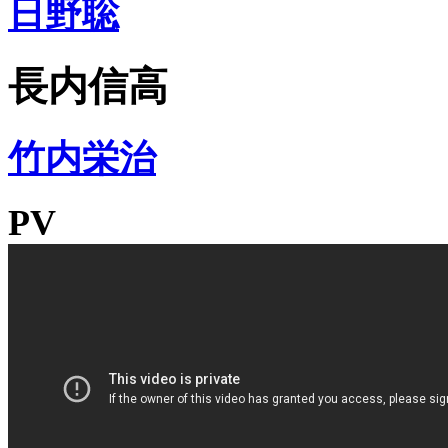
日野聡
長内信高
竹内栄治
PV