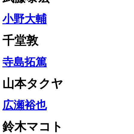
小野大輔
千堂敦
寺島拓篤
山本タクヤ
広瀬裕也
鈴木マコト