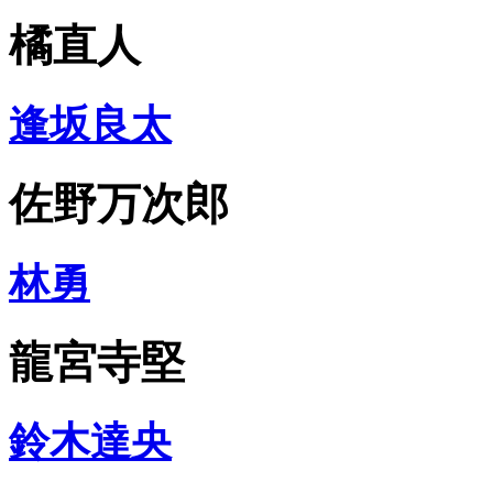
橘直人
逢坂良太
佐野万次郎
林勇
龍宮寺堅
鈴木達央