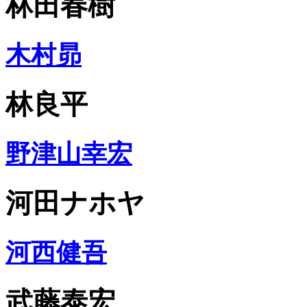
林田春樹
木村昴
林良平
野津山幸宏
河田ナホヤ
河西健吾
武藤泰宏