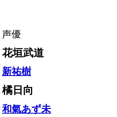
声優
花垣武道
新祐樹
橘日向
和氣あず未