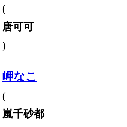
(
唐可可
)
岬なこ
(
嵐千砂都