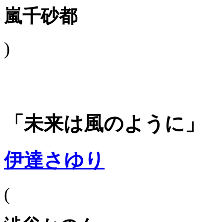
嵐千砂都
)
「未来は風のように」
伊達さゆり
(