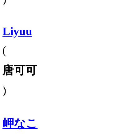
Liyuu
(
唐可可
)
岬なこ