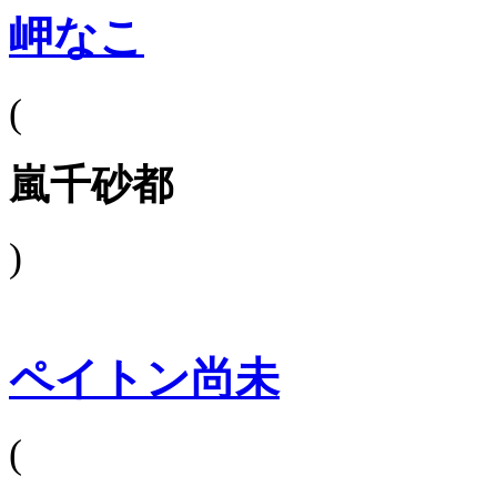
岬なこ
(
嵐千砂都
)
ペイトン尚未
(