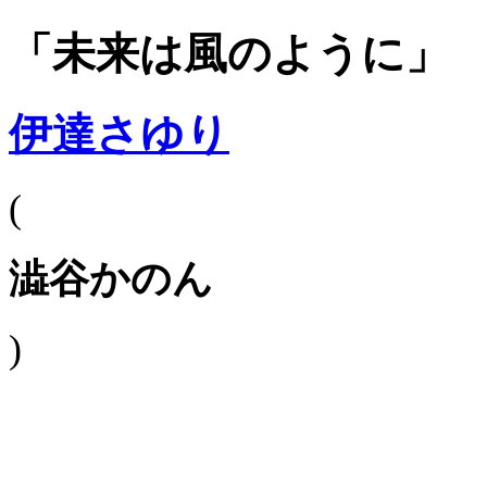
「未来は風のように」
伊達さゆり
(
澁谷かのん
)