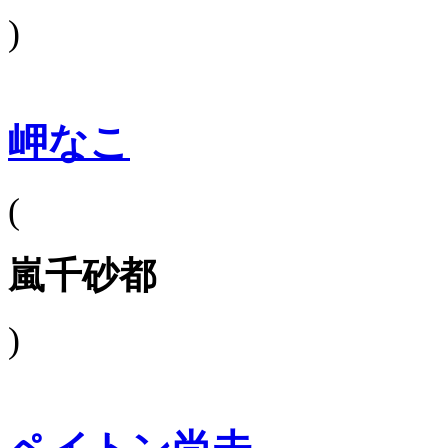
)
岬なこ
(
嵐千砂都
)