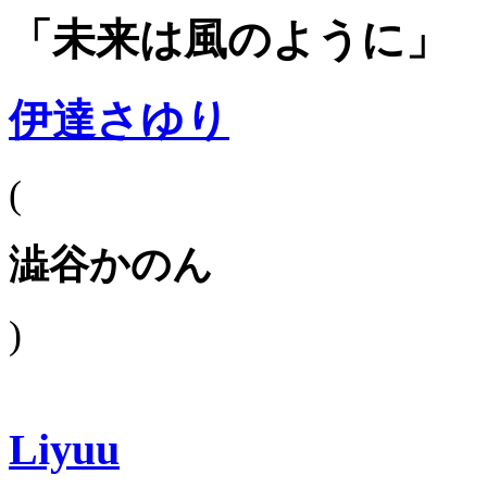
「未来は風のように」
伊達さゆり
(
澁谷かのん
)
Liyuu