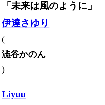
「未来は風のように」
伊達さゆり
(
澁谷かのん
)
Liyuu