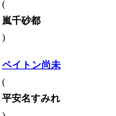
(
嵐千砂都
)
ペイトン尚未
(
平安名すみれ
)