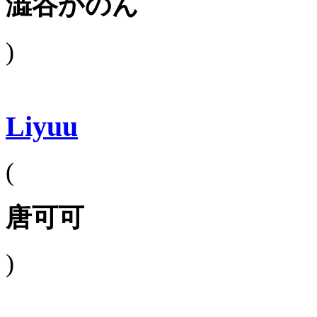
澁谷かのん
)
Liyuu
(
唐可可
)