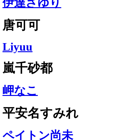
伊達さゆり
唐可可
Liyuu
嵐千砂都
岬なこ
平安名すみれ
ペイトン尚未