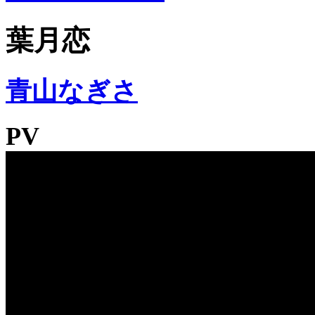
葉月恋
青山なぎさ
PV