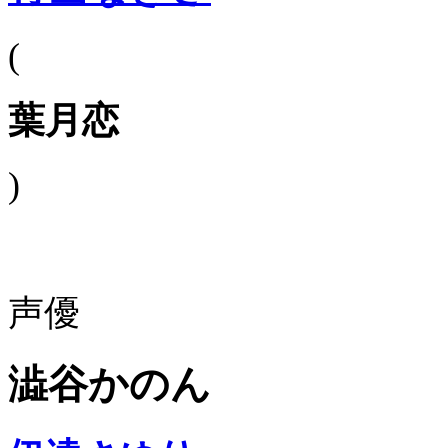
(
葉月恋
)
声優
澁谷かのん