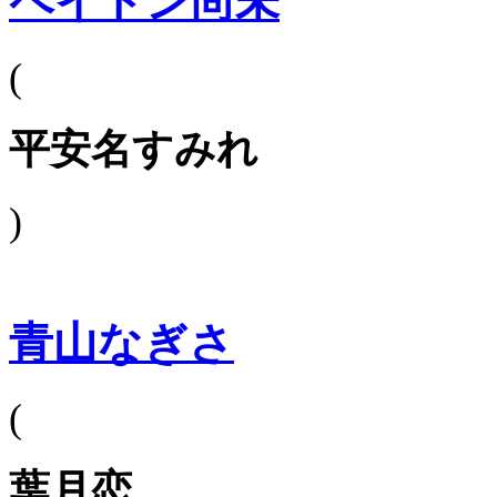
ペイトン尚未
(
平安名すみれ
)
青山なぎさ
(
葉月恋