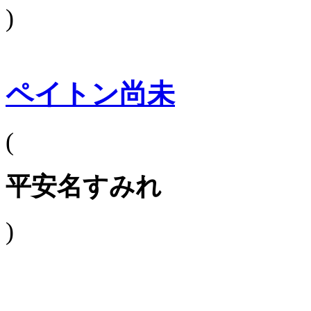
)
ペイトン尚未
(
平安名すみれ
)