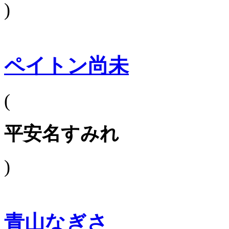
)
ペイトン尚未
(
平安名すみれ
)
青山なぎさ