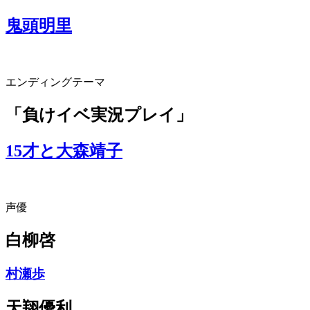
鬼頭明里
エンディングテーマ
「負けイベ実況プレイ」
15才と大森靖子
声優
白柳啓
村瀬歩
天翔優利