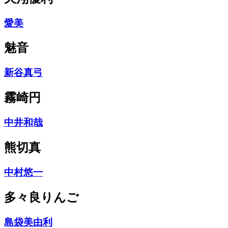
愛美
魅音
新谷真弓
霧崎円
中井和哉
熊切真
中村悠一
多々良りんご
島袋美由利