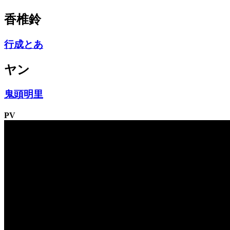
香椎鈴
行成とあ
ヤン
鬼頭明里
PV