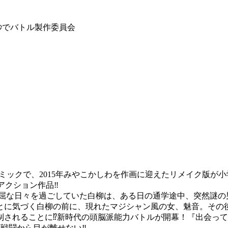
5秒でバトル製作委員会
コミックで、2015年みやこかしわを作画に迎えたリメイク版
＆アクション作品‼
退屈な日々を過ごしていた白柳は、ある日の通学途中、突然謎の
とに気づく白柳の前に、現れたマジシャン風の女、魅音。その
されることに⁉新時代の頭脳派能力バトルが開幕！『出会って
戦闘から目が離せない‼