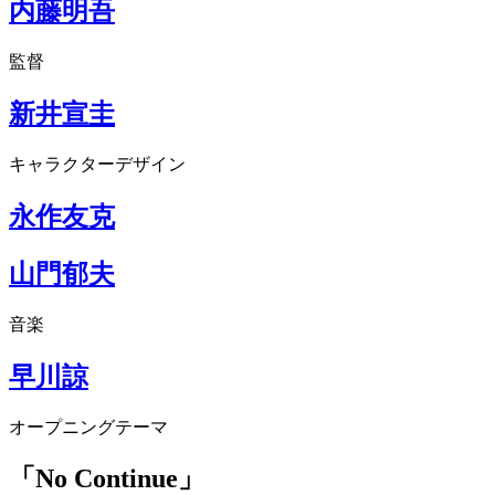
内藤明吾
監督
新井宣圭
キャラクターデザイン
永作友克
山門郁夫
音楽
早川諒
オープニングテーマ
「No Continue」