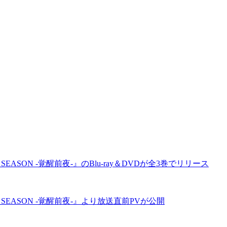
ASON -覚醒前夜-』のBlu-ray＆DVDが全3巻でリリース
SEASON -覚醒前夜-』より放送直前PVが公開