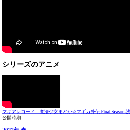
シリーズのアニメ
マギアレコード 魔法少女まどか☆マギカ外伝 Final Season‐
公開時期
2022年 春