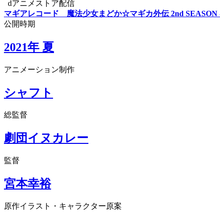
dアニメストア配信
マギアレコード 魔法少女まどか☆マギカ外伝 2nd SEASON 
公開時期
2021年 夏
アニメーション制作
シャフト
総監督
劇団イヌカレー
監督
宮本幸裕
原作イラスト・キャラクター原案