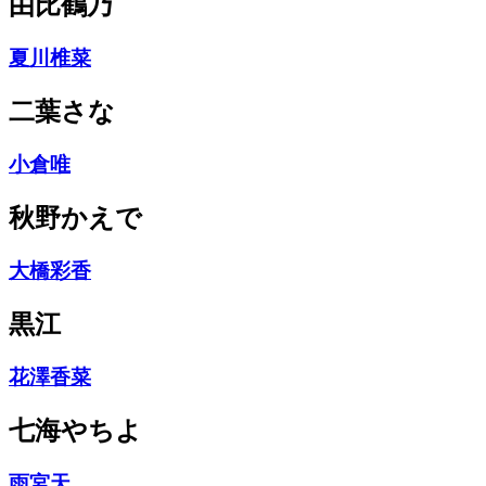
由比鶴乃
夏川椎菜
二葉さな
小倉唯
秋野かえで
大橋彩香
黒江
花澤香菜
七海やちよ
雨宮天