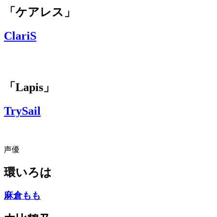
「ケアレス」
ClariS
「Lapis」
TrySail
声優
環いろは
麻倉もも