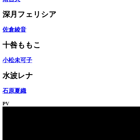
深月フェリシア
佐倉綾音
十咎ももこ
小松未可子
水波レナ
石原夏織
PV