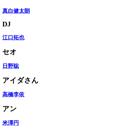
真白健太朗
DJ
江口拓也
セオ
日野聡
アイダさん
高橋李依
アン
米澤円