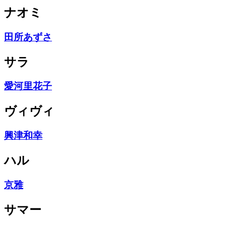
ナオミ
田所あずさ
サラ
愛河里花子
ヴィヴィ
興津和幸
ハル
京雅
サマー