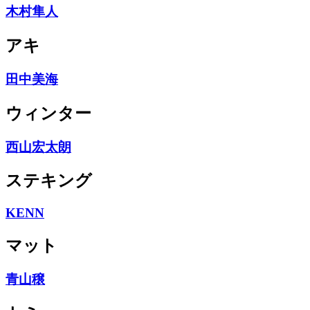
木村隼人
アキ
田中美海
ウィンター
西山宏太朗
ステキング
KENN
マット
青山穣