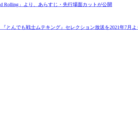
ck and Rolling」より、あらすじ・先行場面カットが公開
送に向けて、『とんでも戦士ムテキング』セレクション放送を2021年7月