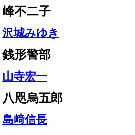
峰不二子
沢城みゆき
銭形警部
山寺宏一
八咫烏五郎
島﨑信長