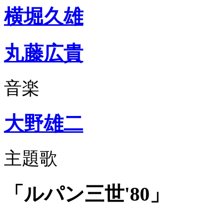
横堀久雄
丸藤広貴
音楽
大野雄二
主題歌
「ルパン三世'80」