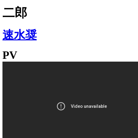
二郎
速水奨
PV