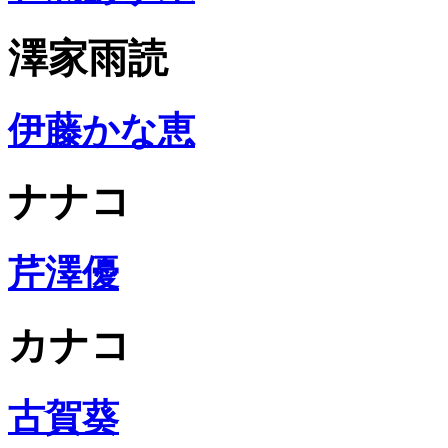
澤家雨読
伊藤かな恵
ナナコ
芹澤優
カナコ
古賀葵