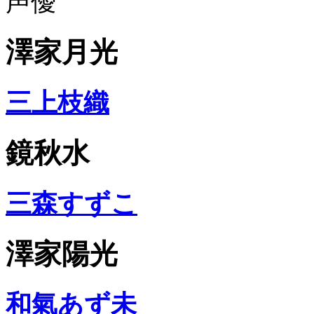
声優
澤家月光
三上枝織
鏡秋水
三森すずこ
澤家陽光
和氣あず未