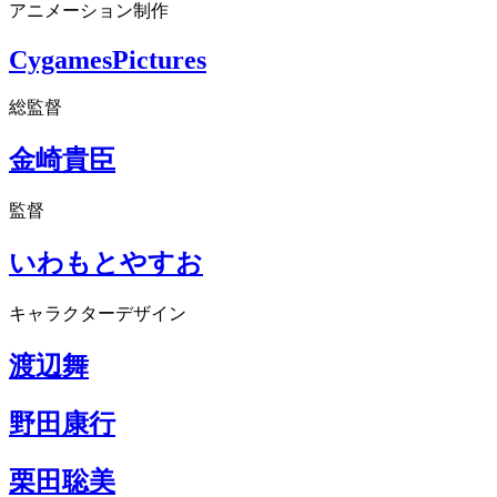
アニメーション制作
CygamesPictures
総監督
金崎貴臣
監督
いわもとやすお
キャラクターデザイン
渡辺舞
野田康行
栗田聡美