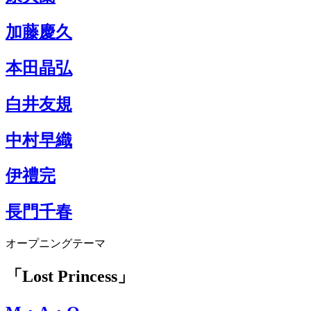
加藤慶久
本田晶弘
白井友規
中村早織
伊禮完
長門千春
オープニングテーマ
「Lost Princess」