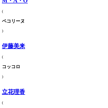
M・A・O
(
ペコリーヌ
)
伊藤美来
(
コッコロ
)
立花理香
(