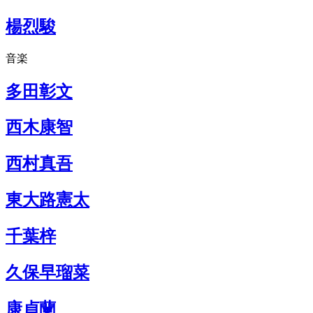
楊烈駿
音楽
多田彰文
西木康智
西村真吾
東大路憲太
千葉梓
久保早瑠菜
康貞蘭