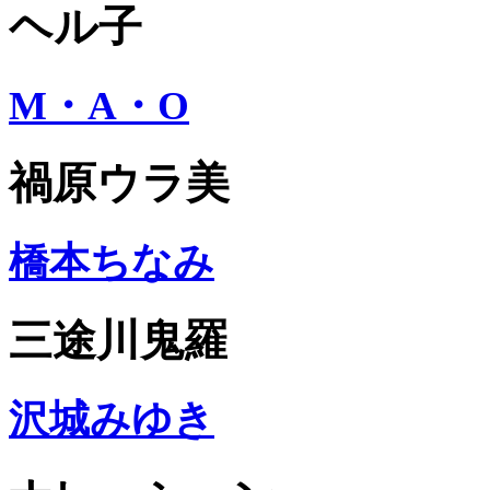
ヘル子
M・A・O
禍原ウラ美
橋本ちなみ
三途川鬼羅
沢城みゆき