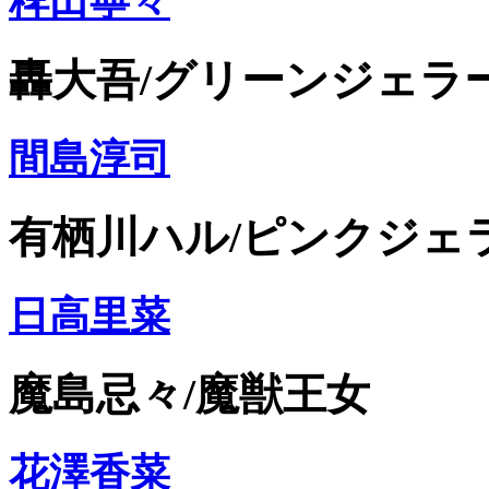
稗田寧々
轟大吾/グリーンジェラ
間島淳司
有栖川ハル/ピンクジェ
日高里菜
魔島忌々/魔獣王女
花澤香菜