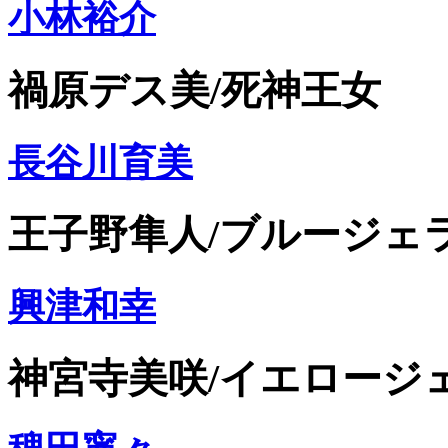
小林裕介
禍原デス美/死神王女
長谷川育美
王子野隼人/ブルージェ
興津和幸
神宮寺美咲/イエロージ