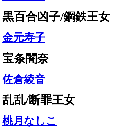
黒百合凶子/鋼鉄王女
金元寿子
宝条闇奈
佐倉綾音
乱乱/断罪王女
桃月なしこ