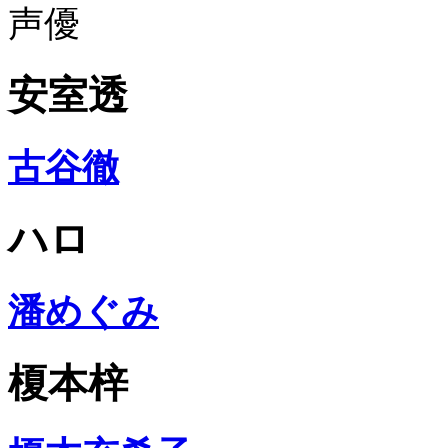
声優
安室透
古谷徹
ハロ
潘めぐみ
榎本梓