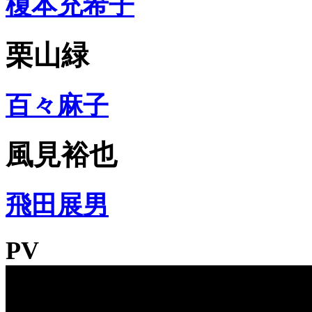
榎本充希子
栗山緑
百々麻子
風見裕也
飛田展男
PV