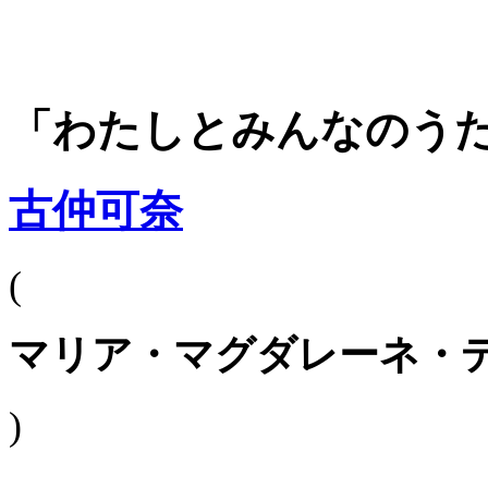
「わたしとみんなのう
古仲可奈
(
マリア・マグダレーネ・
)