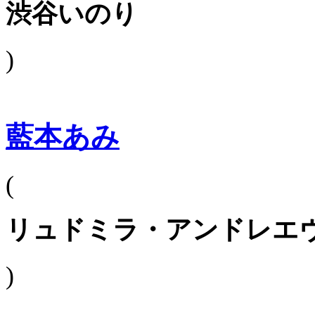
渋谷いのり
)
藍本あみ
(
リュドミラ・アンドレエ
)