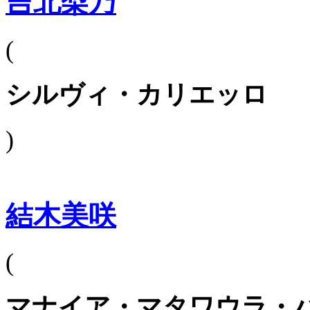
吉北梨乃
(
シルヴィ・カリエッロ
)
結木美咲
(
マナイア・マタワウラ・