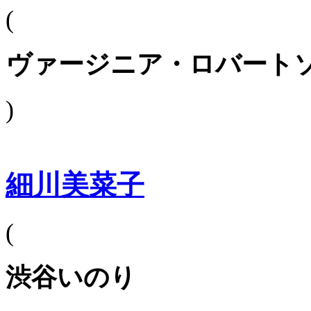
(
ヴァージニア・ロバート
)
細川美菜子
(
渋谷いのり