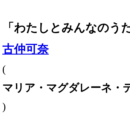
「わたしとみんなのう
古仲可奈
(
マリア・マグダレーネ・
)