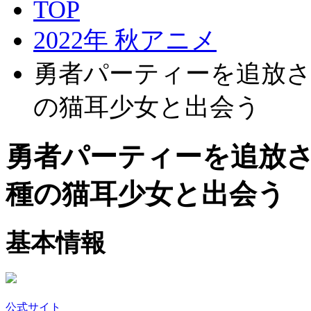
TOP
2022年 秋アニメ
勇者パーティーを追放
の猫耳少女と出会う
勇者パーティーを追放
種の猫耳少女と出会う
基本情報
公式サイト