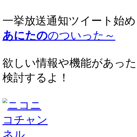
一挙放送通知ツイート始め
あにたの
のついった～
欲しい情報や機能があった
検討するよ！