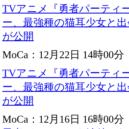
TVアニメ『勇者パーティ
ー、最強種の猫耳少女と出
が公開
MoCa：12月22日 14時00分
TVアニメ『勇者パーティ
ー、最強種の猫耳少女と出
が公開
MoCa：12月16日 16時00分