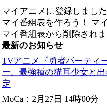
マイアニメに登録しまし
マイ番組表を作ろう！
マ
マイ番組表から削除されま
最新のお知らせ
TVアニメ『勇者パーティ
ー、最強種の猫耳少女と出
定
MoCa：2月27日 14時00分