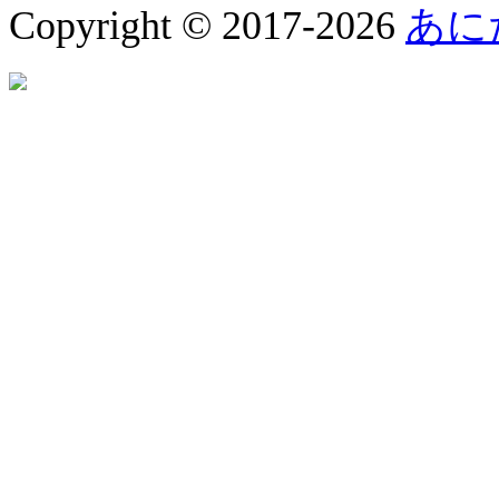
Copyright © 2017-2026
あに