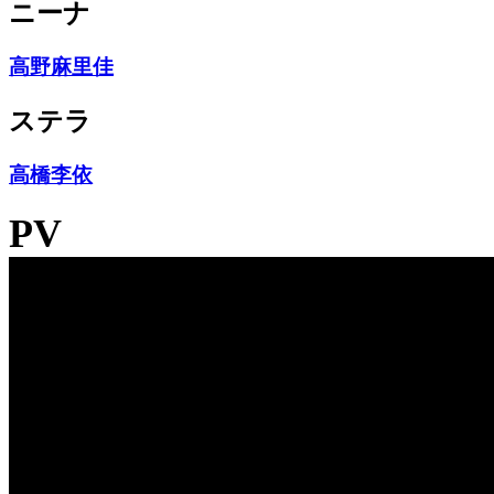
ニーナ
高野麻里佳
ステラ
高橋李依
PV