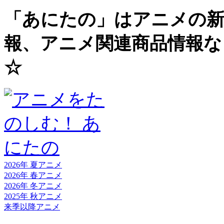
「あにたの」はアニメの新
報、アニメ関連商品情報な
☆
2026年 夏
アニメ
2026年 春
アニメ
2026年 冬
アニメ
2025年 秋
アニメ
来季以降
アニメ