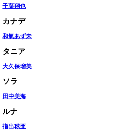
千葉翔也
カナデ
和氣あず未
タニア
大久保瑠美
ソラ
田中美海
ルナ
指出毬亜