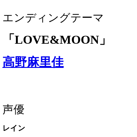
エンディングテーマ
「LOVE&MOON」
高野麻里佳
声優
レイン