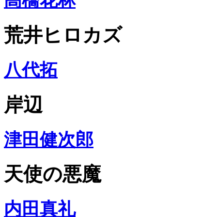
高橋花林
荒井ヒロカズ
八代拓
岸辺
津田健次郎
天使の悪魔
内田真礼