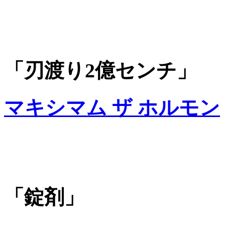
「刃渡り2億センチ」
マキシマム ザ ホルモン
「錠剤」