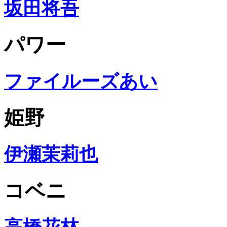
坂田将吾
パワー
ファイルーズあい
姫野
伊瀬茉莉也
コベニ