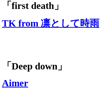
「first death」
TK from 凛として時雨
「Deep down」
Aimer