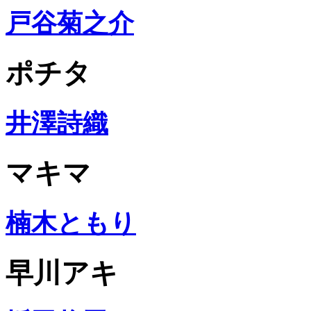
戸谷菊之介
ポチタ
井澤詩織
マキマ
楠木ともり
早川アキ