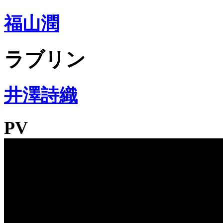
福山潤
ラブリン
井澤詩織
PV