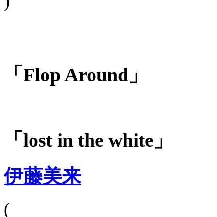
)
「Flop Around」
「lost in the white」
伊藤美来
(