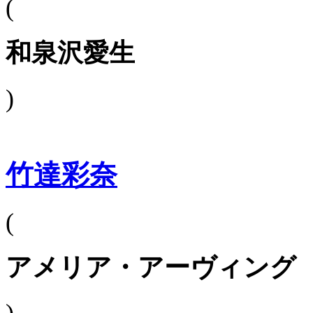
(
和泉沢愛生
)
竹達彩奈
(
アメリア・アーヴィング
)