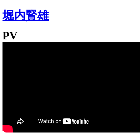
堀内賢雄
PV