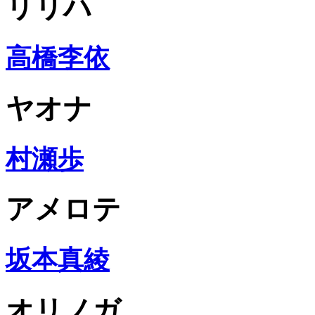
リリハ
高橋李依
ヤオナ
村瀬歩
アメロテ
坂本真綾
オリノガ