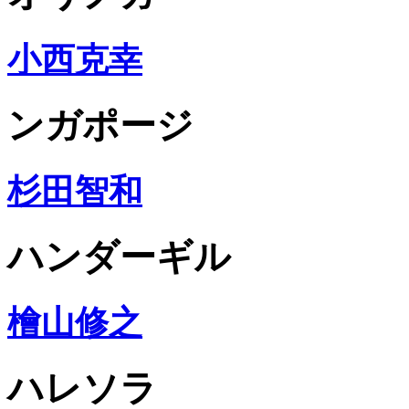
小西克幸
ンガポージ
杉田智和
ハンダーギル
檜山修之
ハレソラ