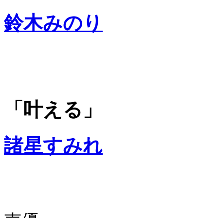
鈴木みのり
「叶える」
諸星すみれ