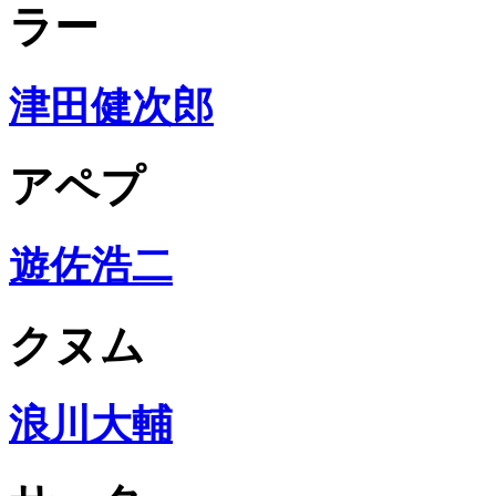
ラー
津田健次郎
アペプ
遊佐浩二
クヌム
浪川大輔