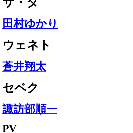
サ・タ
田村ゆかり
ウェネト
蒼井翔太
セベク
諏訪部順一
PV