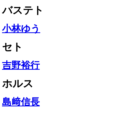
バステト
小林ゆう
セト
吉野裕行
ホルス
島﨑信長