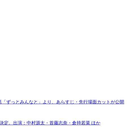
終話「ずっとみんなと」より、あらすじ・先行場面カットが公開
決定。出演：中村源太・首藤志奈・倉持若菜 ほか