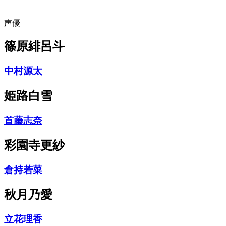
声優
篠原緋呂斗
中村源太
姫路白雪
首藤志奈
彩園寺更紗
倉持若菜
秋月乃愛
立花理香