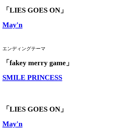
「LIES GOES ON」
May'n
エンディングテーマ
「fakey merry game」
SMILE PRINCESS
「LIES GOES ON」
May'n