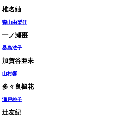
椎名紬
森山由梨佳
一ノ瀬棗
桑島法子
加賀谷亜未
山村響
多々良楓花
瀬戸桃子
辻友紀