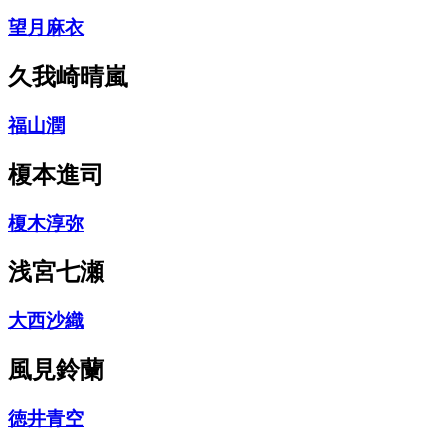
望月麻衣
久我崎晴嵐
福山潤
榎本進司
榎木淳弥
浅宮七瀬
大西沙織
風見鈴蘭
徳井青空