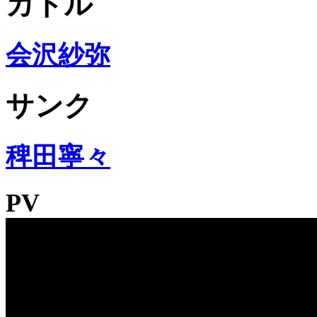
カトル
会沢紗弥
サンク
稗田寧々
PV