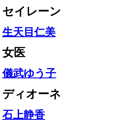
セイレーン
生天目仁美
女医
儀武ゆう子
ディオーネ
石上静香