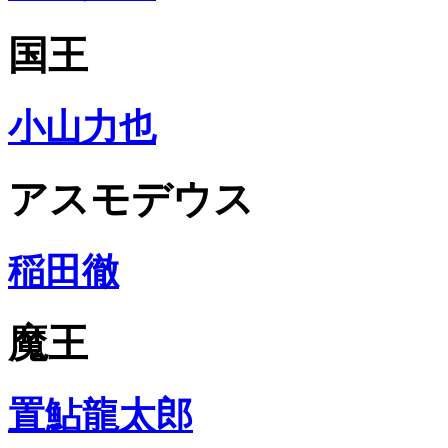
国王
小山力也
アスモデウス
稲田徹
魔王
置鮎龍太郎