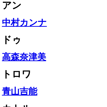
アン
中村カンナ
ドゥ
高森奈津美
トロワ
青山吉能