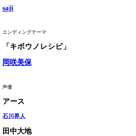
saji
エンディングテーマ
「キボウノレシピ」
岡咲美保
声優
アース
石川界人
田中大地