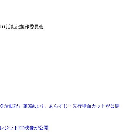
ＭＯ活動記製作委員会
ＭＯ活動記』第3話より、あらすじ・先行場面カットが公開
レジットED映像が公開