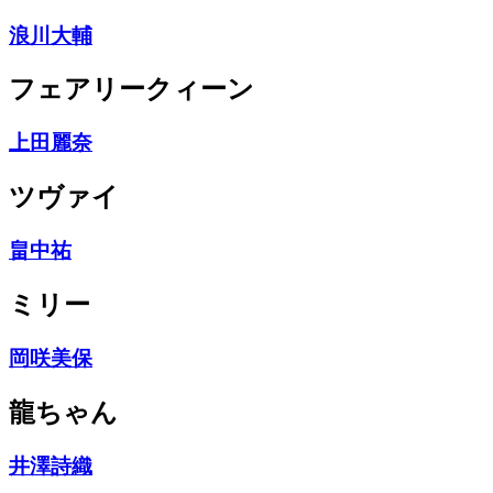
浪川大輔
フェアリークィーン
上田麗奈
ツヴァイ
畠中祐
ミリー
岡咲美保
龍ちゃん
井澤詩織