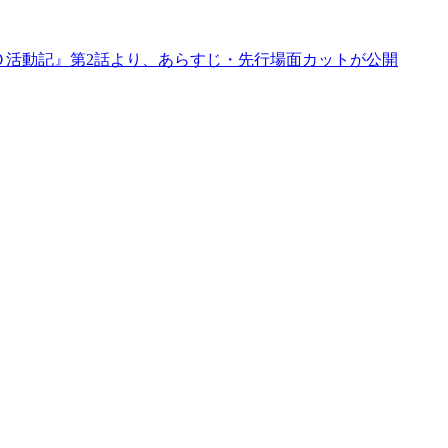
ＭＯ活動記』第2話より、あらすじ・先行場面カットが公開