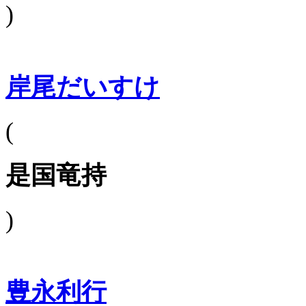
)
岸尾だいすけ
(
是国竜持
)
豊永利行