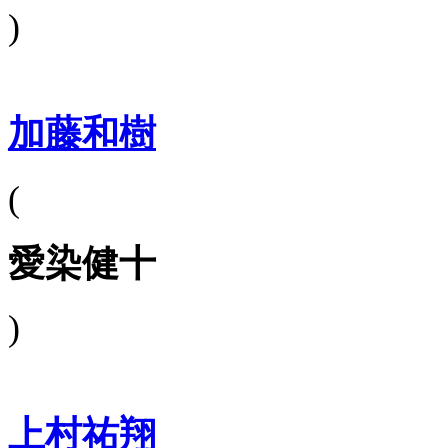
)
加藤和樹
(
愛染健十
)
上村祐翔