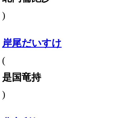
)
岸尾だいすけ
(
是国竜持
)