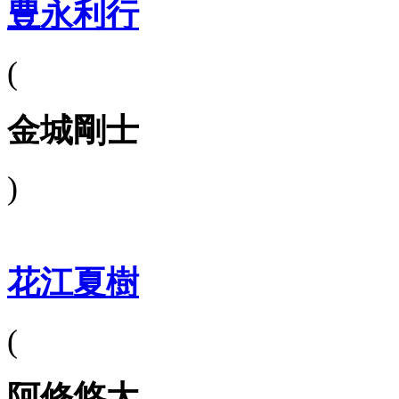
豊永利行
(
金城剛士
)
花江夏樹
(
阿修悠太