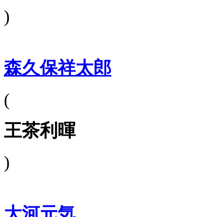
)
森久保祥太郎
(
王茶利暉
)
大河元気