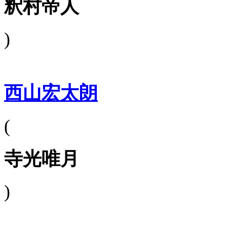
釈村帝人
)
西山宏太朗
(
寺光唯月
)