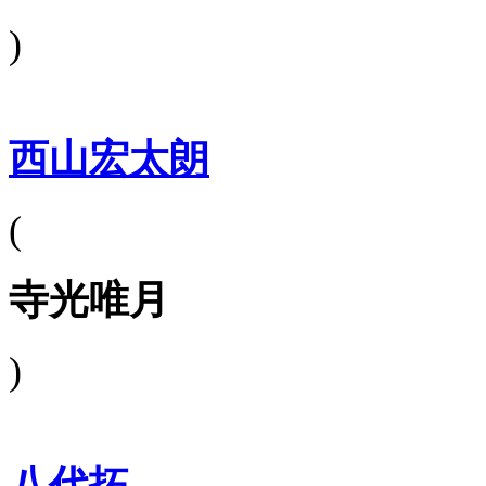
)
西山宏太朗
(
寺光唯月
)
八代拓