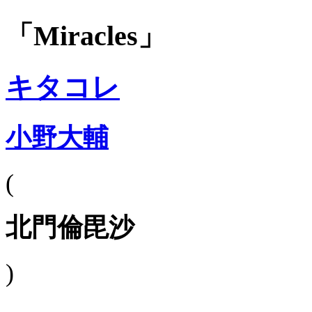
「Miracles」
キタコレ
小野大輔
(
北門倫毘沙
)