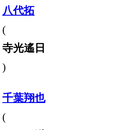
八代拓
(
寺光遙日
)
千葉翔也
(