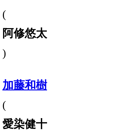
(
阿修悠太
)
加藤和樹
(
愛染健十