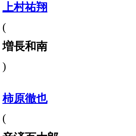
上村祐翔
(
増長和南
)
柿原徹也
(