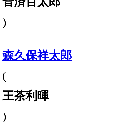
音済百太郎
)
森久保祥太郎
(
王茶利暉
)