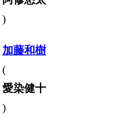
)
加藤和樹
(
愛染健十
)