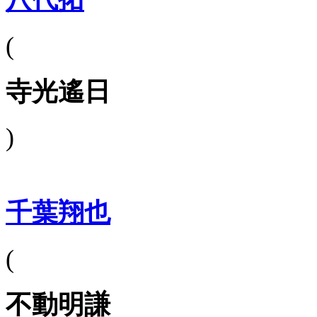
(
寺光遙日
)
千葉翔也
(
不動明謙