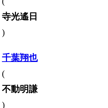
(
寺光遙日
)
千葉翔也
(
不動明謙
)