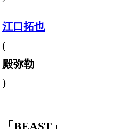
江口拓也
(
殿弥勒
)
「BEAST」