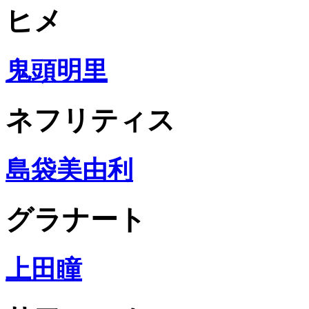
ヒメ
鬼頭明里
ネフリティス
島袋美由利
グラナート
上田瞳