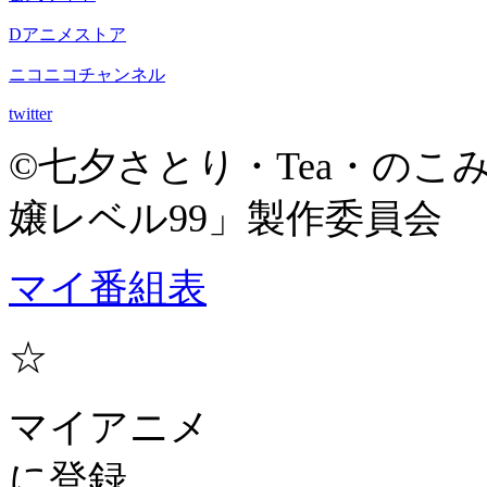
Dアニメストア
ニコニコチャンネル
twitter
©七夕さとり・Tea・の
嬢レベル99」製作委員会
マイ番組表
☆
マイアニメ
に登録