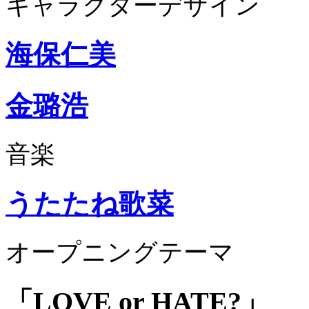
キャラクターデザイン
海保仁美
金璐浩
音楽
うたたね歌菜
オープニングテーマ
「LOVE or HATE?」