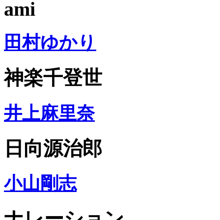
ami
田村ゆかり
神楽千登世
井上麻里奈
日向源治郎
小山剛志
ナレーション