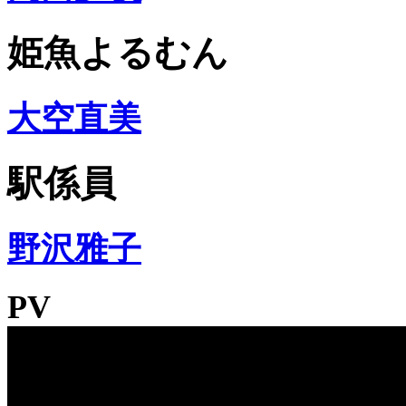
姫魚よるむん
大空直美
駅係員
野沢雅子
PV