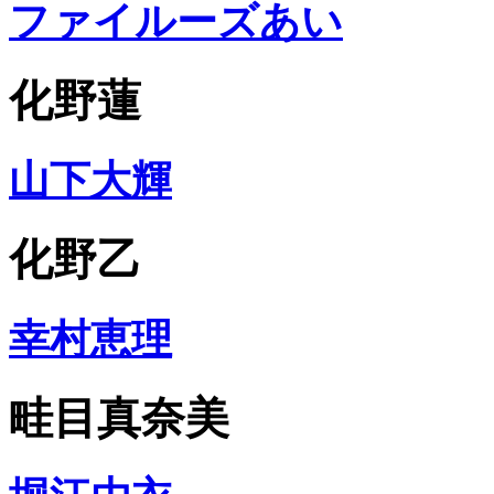
ファイルーズあい
化野蓮
山下大輝
化野乙
幸村恵理
畦目真奈美