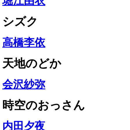
堀江由衣
シズク
高橋李依
天地のどか
会沢紗弥
時空のおっさん
内田夕夜