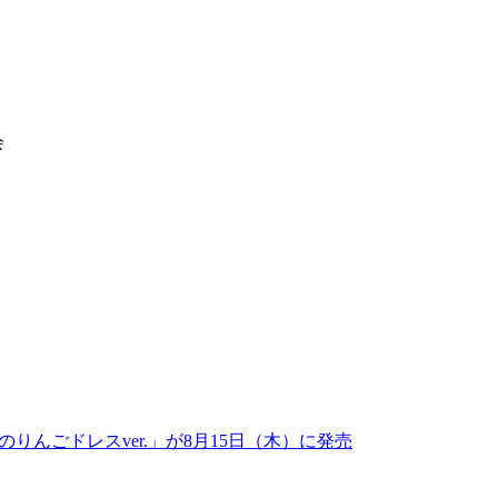
会
んごドレスver.」が8月15日（木）に発売