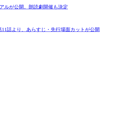
ュアルが公開。朗読劇開催も決定
第11話より、あらすじ・先行場面カットが公開