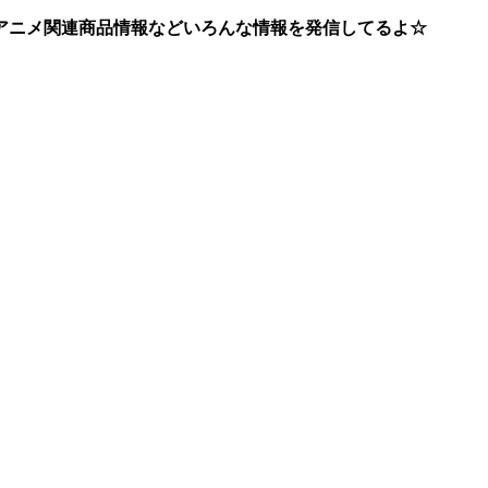
アニメ関連商品情報などいろんな情報を発信してるよ☆