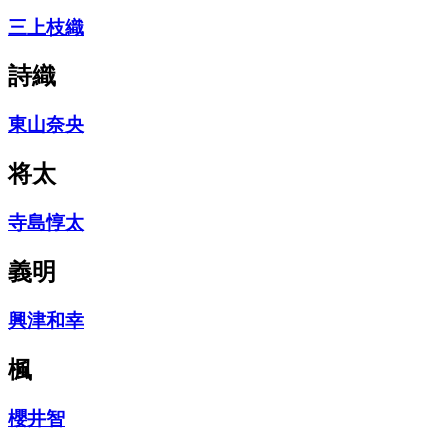
三上枝織
詩織
東山奈央
将太
寺島惇太
義明
興津和幸
楓
櫻井智