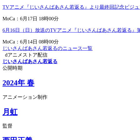
TVアニメ『じいさんばあさん若返る』より最終回記念ビジ
MoCa：6月17日 18時00分
6月16日（日）放送のTVアニメ『じいさんばあさん若返る』
MoCa：6月14日 08時00分
じいさんばあさん若返るのニュース一覧
dアニメストア配信
じいさんばあさん若返る
公開時期
2024年 春
アニメーション制作
月虹
監督