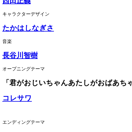
西田正義
キャラクターデザイン
たかはしなぎさ
音楽
長谷川智樹
オープニングテーマ
「君がおじいちゃんあたしがおばあち
コレサワ
エンディングテーマ