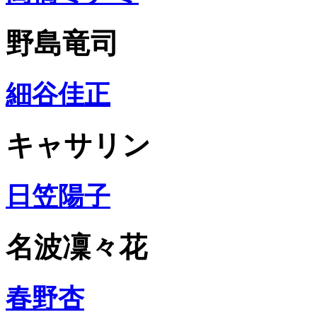
野島竜司
細谷佳正
キャサリン
日笠陽子
名波凜々花
春野杏