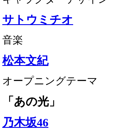
サトウミチオ
音楽
松本文紀
オープニングテーマ
「あの光」
乃木坂46