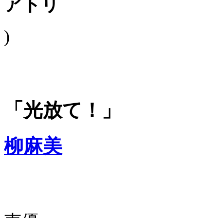
アトリ
)
「光放て！」
柳麻美