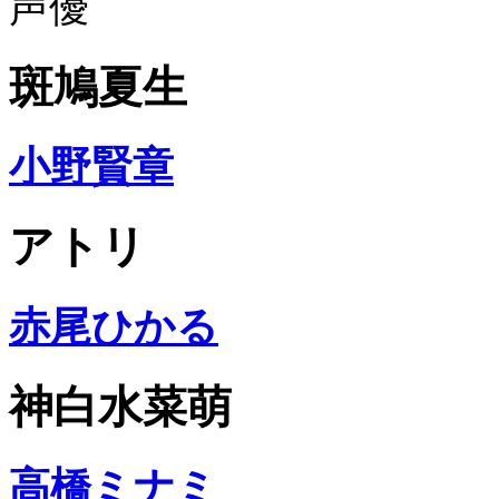
声優
斑鳩夏生
小野賢章
アトリ
赤尾ひかる
神白水菜萌
高橋ミナミ