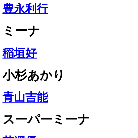
豊永利行
ミーナ
稲垣好
小杉あかり
青山吉能
スーパーミーナ