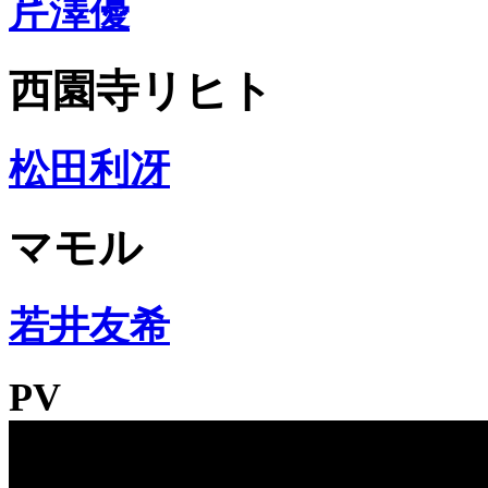
芹澤優
西園寺リヒト
松田利冴
マモル
若井友希
PV