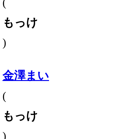
(
もっけ
)
金澤まい
(
もっけ
)