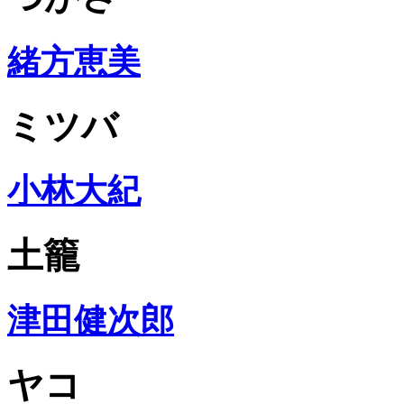
緒方恵美
ミツバ
小林大紀
土籠
津田健次郎
ヤコ