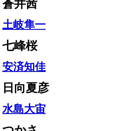
蒼井茜
土岐隼一
七峰桜
安済知佳
日向夏彦
水島大宙
つかさ