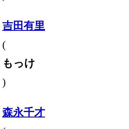
吉田有里
(
もっけ
)
森永千才