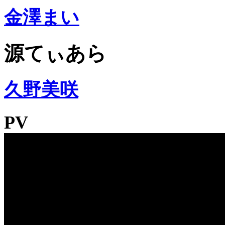
金澤まい
源てぃあら
久野美咲
PV