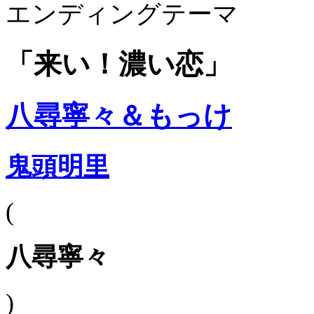
エンディングテーマ
「来い！濃い恋」
八尋寧々＆もっけ
鬼頭明里
(
八尋寧々
)