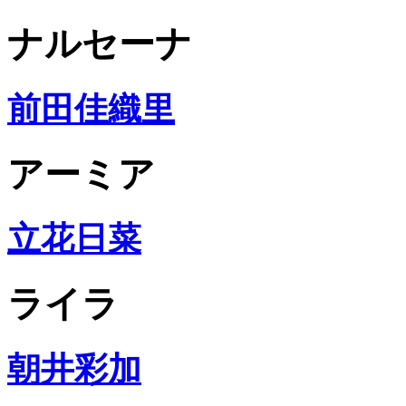
ナルセーナ
前田佳織里
アーミア
立花日菜
ライラ
朝井彩加