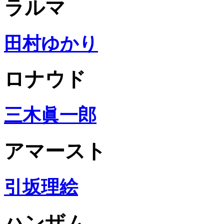
ラルマ
田村ゆかり
ロナウド
三木眞一郎
アマースト
引坂理絵
ハンザム