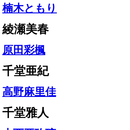
楠木ともり
綾瀬美春
原田彩楓
千堂亜紀
高野麻里佳
千堂雅人