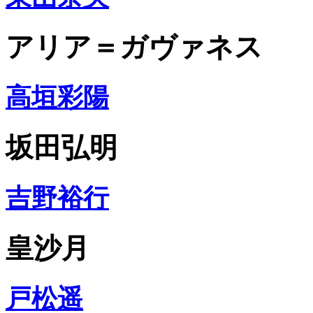
アリア＝ガヴァネス
高垣彩陽
坂田弘明
吉野裕行
皇沙月
戸松遥