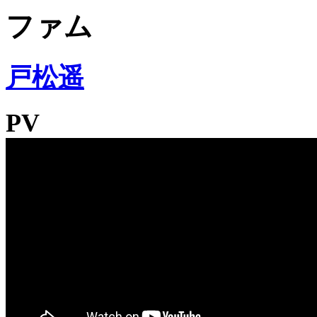
ファム
戸松遥
PV