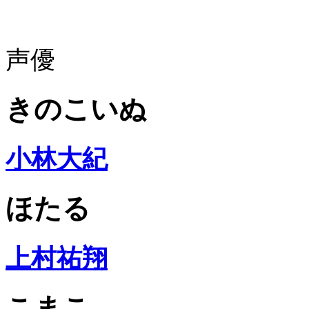
声優
きのこいぬ
小林大紀
ほたる
上村祐翔
こまこ