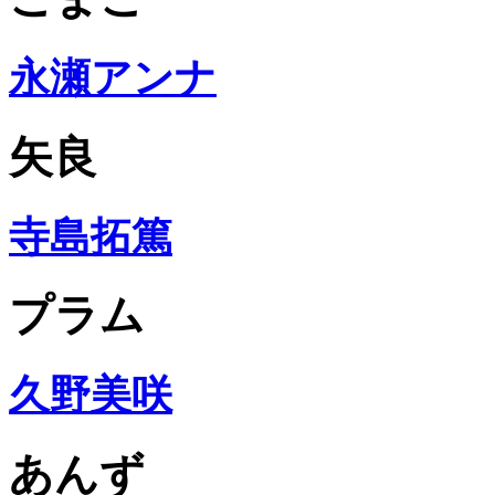
永瀬アンナ
矢良
寺島拓篤
プラム
久野美咲
あんず