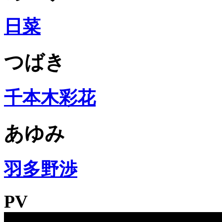
日菜
つばき
千本木彩花
あゆみ
羽多野渉
PV