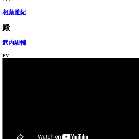
相葉雅紀
殿
武内駿輔
PV