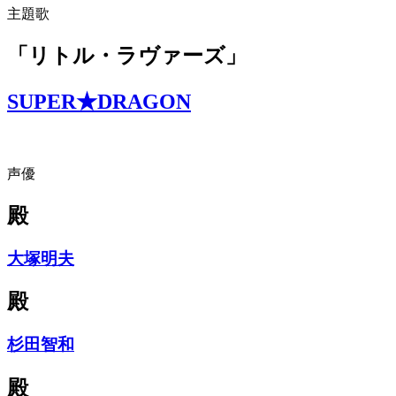
主題歌
「リトル・ラヴァーズ」
SUPER★DRAGON
声優
殿
大塚明夫
殿
杉田智和
殿