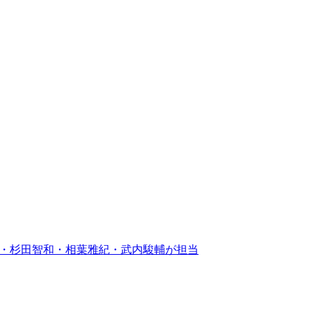
明夫・杉田智和・相葉雅紀・武内駿輔が担当